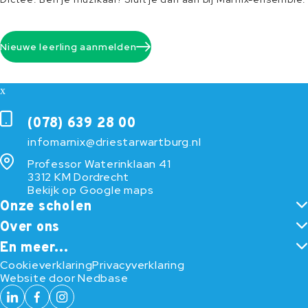
Nieuwe leerling aanmelden
(078) 639 28 00
infomarnix@driestarwartburg.nl
Professor Waterinklaan 41
3312 KM Dordrecht
Bekijk op Google maps
Onze scholen
Over ons
En meer...
Cookieverklaring
Privacyverklaring
Website door
Nedbase